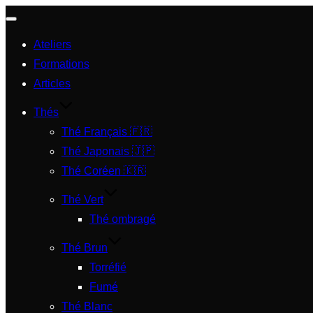
Afficher/masquer
Ateliers
la
Formations
navigation
Articles
Thés
Thé Français 🇫🇷
Thé Japonais 🇯🇵
Thé Coréen 🇰🇷
Thé Vert
Thé ombragé
Thé Brun
Torréfié
Fumé
Thé Blanc