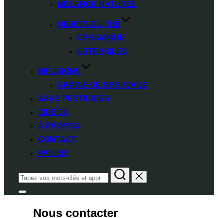
MÉLANGE NATUREL
OBJETS DU THÉ
CÉRAMIQUE
USTENSILES
INFUSIONS
GRAINE DE BREUVAGE
SANS PESTICIDES
VIDÉOS
À PROPOS
CONTACT
PANIER
Rechercher :
Permuter
la
colonne
Nous contacter
latérale