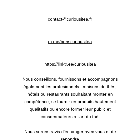
et
la
navigation
contact@curiousitea.fr
m.me/benscuriousitea
https://linktr.ee/curiousitea
Nous conseillons, fournissons et accompagnons
également les profesionnels : maisons de thés,
hôtels ou restaurants souhaitant monter en
compétence, se fournir en produits hautement
qualitatifs ou encore former leur public et
consommateurs à l’art du thé.
Nous serons ravis d’échanger avec vous et de
répondre