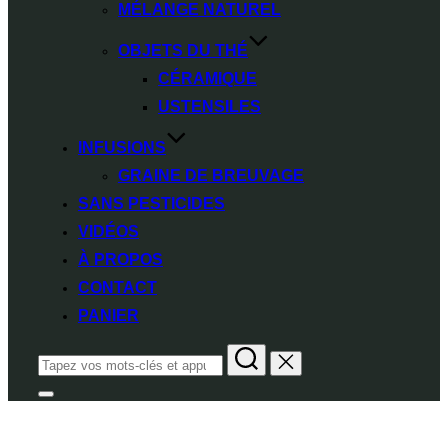
MÉLANGE NATUREL
OBJETS DU THÉ
CÉRAMIQUE
USTENSILES
INFUSIONS
GRAINE DE BREUVAGE
SANS PESTICIDES
VIDÉOS
À PROPOS
CONTACT
PANIER
Rechercher :
Permuter
Accueil
/
Thés
/ Thé Sombre
la
colonne
latérale