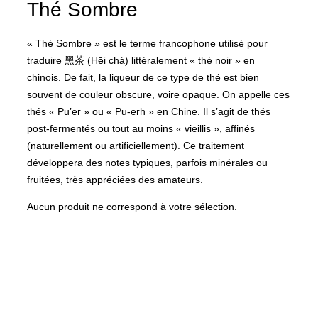
Thé Sombre
et
la
navigation
« Thé Sombre » est le terme francophone utilisé pour
traduire 黑茶 (Hēi chá) littéralement « thé noir » en
chinois. De fait, la liqueur de ce type de thé est bien
souvent de couleur obscure, voire opaque. On appelle ces
thés « Pu’er » ou « Pu-erh » en Chine. Il s’agit de thés
post-fermentés ou tout au moins « vieillis », affinés
(naturellement ou artificiellement). Ce traitement
développera des notes typiques, parfois minérales ou
fruitées, très appréciées des amateurs.
Aucun produit ne correspond à votre sélection.